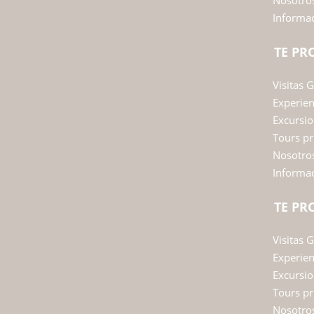
Nosotro
Informac
TE P
Visitas 
Experie
Excursio
Tours pr
Nosotro
Informac
TE P
Visitas 
Experie
Excursio
Tours pr
Nosotro