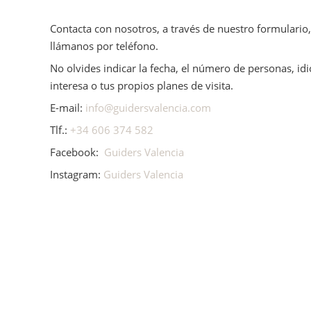
Contacta con nosotros, a través de nuestro formulari
llámanos por teléfono.
No olvides indicar la fecha, el número de personas, id
interesa o tus propios planes de visita.
E-mail:
info@guidersvalencia.com
Tlf.:
+34 606 374 582
Facebook:
Guiders Valencia
Instagram:
Guiders Valencia