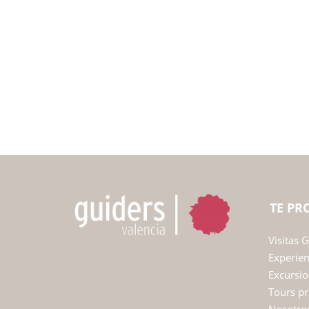
TE P
Visitas 
Experie
Excursio
Tours pr