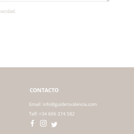
ivacidad.
CONTACTO
Email:
info@guidersvalencia.com
Telf:
+34 606 374 582