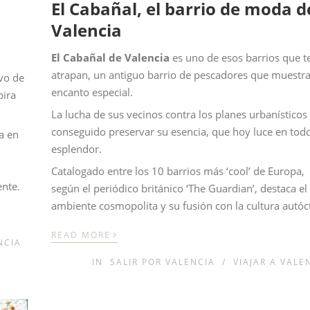
El Cabañal, el barrio de moda d
Valencia
El Cabañal de Valencia
es uno de esos barrios que t
atrapan, un antiguo barrio de pescadores que muestr
ivo de
encanto especial.
pira
La lucha de sus vecinos contra los planes urbanísticos
conseguido preservar su esencia, que hoy luce en tod
a en
esplendor.
Catalogado entre los 10 barrios más ‘cool’ de Europa,
ente.
según el periódico británico ‘The Guardian’, destaca el
ambiente cosmopolita y su fusión con la cultura autóc
›
READ MORE
NCIA
IN
SALIR POR VALENCIA
/
VIAJAR A VALE