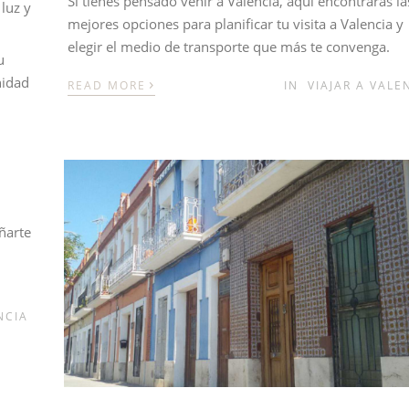
Si tienes pensado venir a Valencia, aquí encontrarás la
luz y
mejores opciones para planificar tu visita a Valencia y
elegir el medio de transporte que más te convenga.
u
›
nidad
READ MORE
IN
VIAJAR A VALE
ñarte
NCIA