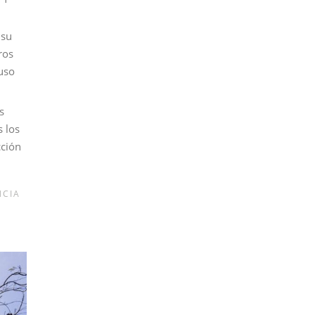
 su
ros
luso
s
s los
cción
NCIA