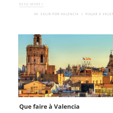
›
READ MORE
IN
SALIR POR VALENCIA
/
VIAJAR A VALE
Que faire à Valencia