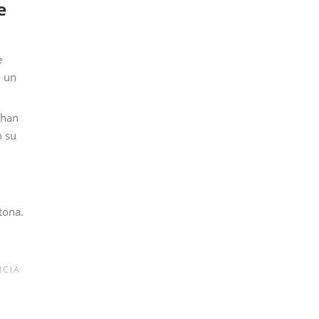
e
e
a un
 han
o su
tona.
NCIA