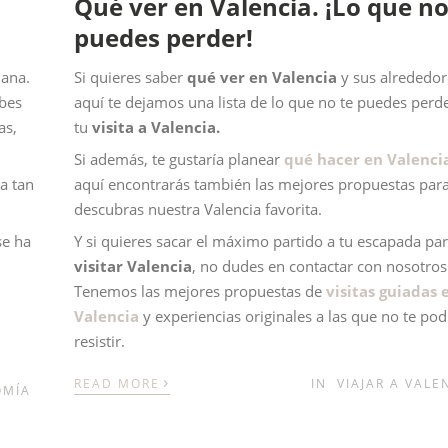
Qué ver en Valencia. ¡Lo que no
puedes perder!
iana.
Si quieres saber
qué ver en Valencia
y sus alrededor
abes
aquí te dejamos una lista de lo que no te puedes perd
as,
tu
visita a Valencia.
Si además, te gustaría planear
qué hacer en Valenci
da tan
aquí encontrarás también las mejores propuestas par
descubras nuestra Valencia favorita.
se ha
Y si quieres sacar el máximo partido a tu escapada pa
visitar Valencia
, no dudes en contactar con nosotros
Tenemos las mejores propuestas de
visitas guiadas 
Valencia
y experiencias originales a las que no te pod
resistir.
›
READ MORE
IN
VIAJAR A VALE
OMÍA