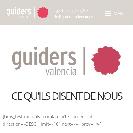
MENU
CE QU'ILS DISENT DE NOUS
[hms_testimonials template=»17″ order=»id»
direction=»DESC» limit=»10″ next=»
»
» prev=»
«
«]