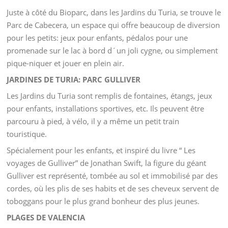
la famille peut profiter de la faune et la flore africaine, dans
un immense espace de 100.000 mètres carrés où plus de
4000 animaux de 250 espèces différentes vivent en
harmonie.
C’est un parc moderne, conçu pour contempler les animaux
sans barrières qui gênent la visibilité. On a recrée l´habitat
naturel des animaux, en le séparant des visiteurs par un
système de fosses (cachées à la vue), de ruisseaux ou de
vitres sécurisées.
PARC DE CABECERA
Juste à côté du Bioparc, dans les Jardins du Turia, se trouve le
Parc de Cabecera, un espace qui offre beaucoup de diversion
pour les petits: jeux pour enfants, pédalos pour une
promenade sur le lac à bord d´un joli cygne, ou simplement
pique-niquer et jouer en plein air.
JARDINES DE TURIA: PARC GULLIVER
Les Jardins du Turia sont remplis de fontaines, étangs, jeux