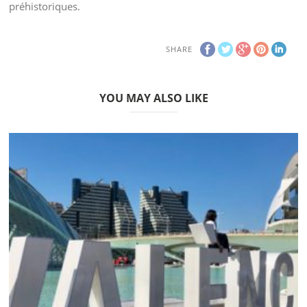
gastronomiques de cette endroit sous le soleil et avec vue à
la mer.
JARDINS REALES OU VIVEROS
Considéré le plus grand jardin de la ville, dans les Jardins
Reales (Royaux) ou Viveros on trouve une zone de jeux avec
un parc de circulation ou l´on peut louer un kart ou
virevolter dans des châteaux gonflables.
On trouve aussi dans ces jardins le Musée des Sciences
Naturelles, qui jouit d’une incroyable collection de restes
préhistoriques.
SHARE
YOU MAY ALSO LIKE