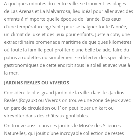
pour enfants, installations sportives, etc. Ils peuvent être
parcouru à pied, à vélo, il y a même un petit train
touristique.
Spécialement pour les enfants, et inspiré du livre “ Les
voyages de Gulliver” de Jonathan Swift, la figure du géant
Gulliver est représenté, tombée au sol et immobilisé par des
cordes, où les plis de ses habits et de ses cheveux servent de
toboggans pour le plus grand bonheur des plus jeunes.
PLAGES DE VALENCIA
A quelques minutes du centre-ville, se trouvent les plages
de Las Arenas et La Malvarrosa, lieu idéal pour aller avec des
enfants á n’importe quelle époque de l’année. Des eaux
d’une température agréable pour se baigner toute l’année,
un climat de luxe et des jeux pour enfants. Juste à côté, une
extraordinaire promenade maritime de quelques kilomètres
où toute la famille peut profiter d’une belle balade, faire du
patins à roulettes ou simplement se délecter des spécialités