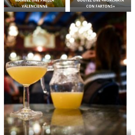
MANGEZ UNE PAELLA
GOÛTEZ UNE «HORCHATA
VALENCIENNE
CON FARTONS»