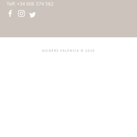
CONTACT
Email:
info@guidersvalencia.com
Telf:
+34 606 374 582
CONTACT
Email:
info@guidersvalencia.com
Telf:
+34 606 374 582
GUIDERS VALENCIA ® 2020