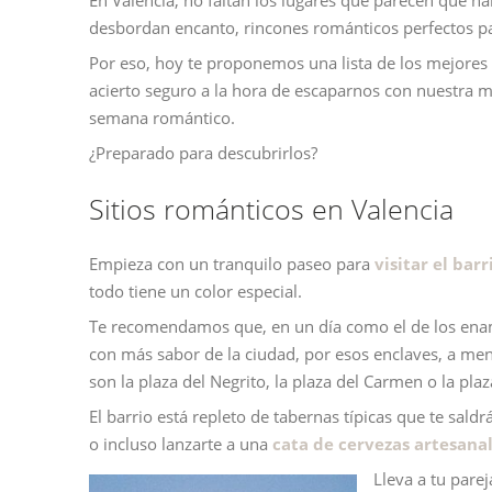
En Valencia, no faltan los lugares que parecen que ha
desbordan encanto, rincones románticos perfectos par
Por eso, hoy te proponemos una lista de los mejores
acierto seguro a la hora de escaparnos con nuestra m
semana romántico.
¿Preparado para descubrirlos?
Sitios románticos en Valencia
Empieza con un tranquilo paseo para
visitar el bar
todo tiene un color especial.
Te recomendamos que, en un día como el de los enamor
con más sabor de la ciudad, por esos enclaves, a me
son la plaza del Negrito, la plaza del Carmen o la plaz
El barrio está repleto de tabernas típicas que te sal
o incluso lanzarte a una
cata de cervezas artesana
Lleva a tu parej