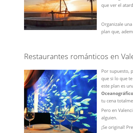
que ver el atar
Organizale un
plan que, ademá
Restaurantes románticos en Val
Por supuesto, p
que si lo que t
este plan es un
Oceanográfic
tu cena totalme
Pero en Valenci
alguien.
¡Se original! Pr