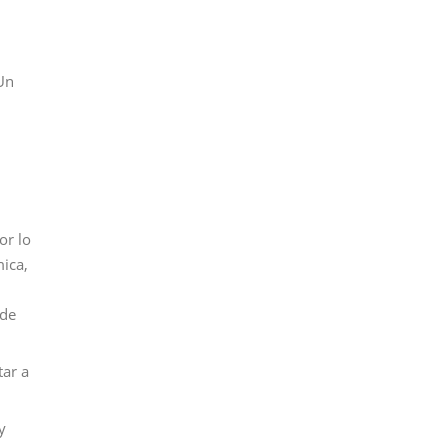
Un
or lo
ica,
 de
tar a
y