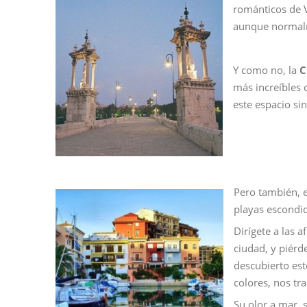
románticos de V
aunque normalme
Y como no, la
C
más increíbles 
este espacio si
Pero también, e
playas escondid
Dirígete a las a
ciudad, y piérd
descubierto est
colores, nos tr
Su olor a mar, 