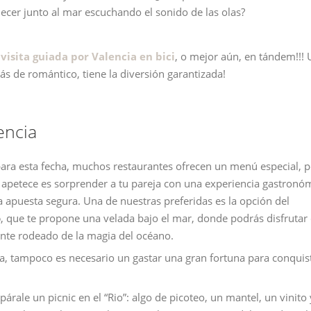
decer junto al mar escuchando el sonido de las olas?
a
visita guiada por Valencia en bici
, o mejor aún, en tándem!!! 
s de romántico, tiene la diversión garantizada!
encia
ara esta fecha, muchos restaurantes ofrecen un menú especial, p
e apetece es sorprender a tu pareja con una experiencia gastronóm
a apuesta segura. Una de nuestras preferidas es la opción del
o
, que te propone una velada bajo el mar, donde podrás disfrutar
nte rodeado de la magia del océano.
a, tampoco es necesario un gastar una gran fortuna para conquis
epárale un picnic en el “Rio”: algo de picoteo, un mantel, un vinito 