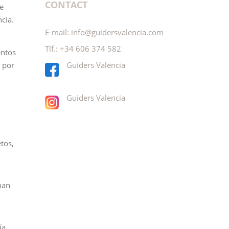
CONTACT
e
cia.
E-mail:
info@guidersvalencia.com
Tlf.:
+34 606 374 582
ntos
Guiders Valencia
 por
Guiders Valencia
tos,
han
ía