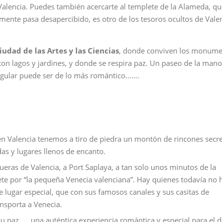
alencia. Puedes también acercarte al templete de la Alameda, qu
nte pasa desapercibido, es otro de los tesoros ocultos de Valen
iudad de las Artes y las Ciencias
, donde conviven los monume
con lagos y jardines, y donde se respira paz. Un paseo de la mano
ngular puede ser de lo más romántico…….
n Valencia tenemos a tiro de piedra un montón de rincones secre
as y lugares llenos de encanto.
fueras de Valencia, a Port Saplaya, a tan solo unos minutos de la
ete por “la pequeña Venecia valenciana”. Hay quienes todavía no 
e lugar especial, que con sus famosos canales y sus casitas de
ansporta a Venecia.
su paz,…..una auténtica experiencia romántica y especial para el d