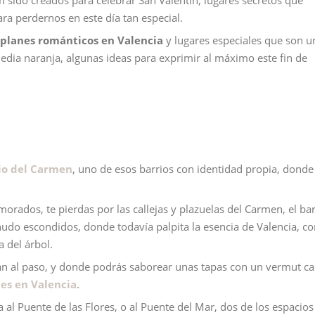
n sido creados para celebrar San Valentín, lugares secretos que
a perdernos en este día tan especial.
planes románticos en Valencia
y lugares especiales que son u
edia naranja, algunas ideas para exprimir al máximo este fin de
rio del Carmen
, uno de esos barrios con identidad propia, donde
ados, te pierdas por las callejas y plazuelas del Carmen, el bar
nudo escondidos, donde todavía palpita la esencia de Valencia, c
a del árbol.
drán al paso, y donde podrás saborear unas tapas con un vermut c
les en Valencia
.
a al Puente de las Flores, o al Puente del Mar, dos de los espacio