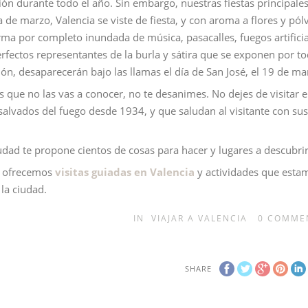
rsión durante todo el año. Sin embargo, nuestras fiestas principales
a de marzo, Valencia se viste de fiesta, y con aroma a flores y pól
rma por completo inundada de música, pasacalles, fuegos artificia
fectos representantes de la burla y sátira que se exponen por to
ión, desaparecerán bajo las llamas el día de San José, el 19 de ma
s que no las vas a conocer, no te desanimes. No dejes de visitar e
 salvados del fuego desde 1934, y que saludan al visitante con sus
udad te propone cientos de cosas para hacer y lugares a descubrir
e ofrecemos
visitas guiadas en Valencia
y actividades que esta
la ciudad.
IN
VIAJAR A VALENCIA
0
COMME
SHARE