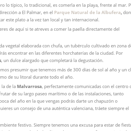
 lo típico, lo tradicional, es comerla en la playa, frente al mar. 
dirección a El Palmar, en el
Parque Natural de la Albufera
,
don
 este plato a la vez tan local y tan internacional.
eres de aquí si te atreves a comer la paella directamente del
ida vegetal elaborada con chufa, un tubérculo cultivado en zona d
ás encontrar en las diferentes horchaterías de la ciudad. Por
s
, un dulce alargado que completará la degustación.
lemos presumir que tenemos más de 300 días de sol al año y un c
mo de su litoral durante todo el año.
 la de la
Malvarrosa
, perfectamente comunicadas con el centro 
rutar de su largo paseo marítimo o de las instalaciones, tanto
poca del año en la que vengas podrás darte un chapuzón o
uieres un consejo de una auténtica valenciana, tráete siempre el
ambiente festivo. Siempre tenemos una excusa para estar de fiest