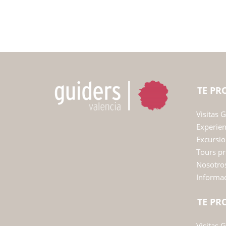
TE P
Visitas 
Experie
Excursio
Tours pr
Nosotro
Informac
TE P
Visitas 