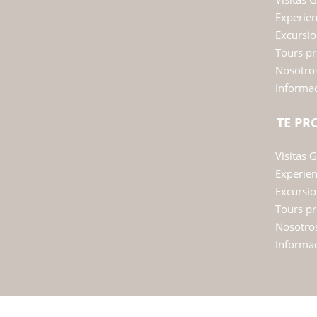
Experie
Excursio
Tours pr
Nosotro
Informac
TE P
Visitas 
Experie
Excursio
Tours pr
Nosotro
Informac