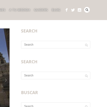
NES
A TU MEDIDA
GUIDERS
BLOG
SEARCH
SEARCH
BUSCAR