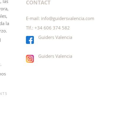
, las
CONTACT
vora,
les,
E-mail:
info@guidersvalencia.com
da la
Tlf.:
+34 606 374 582
rzo.
Guiders Valencia
l
Guiders Valencia
.
mos
NTS